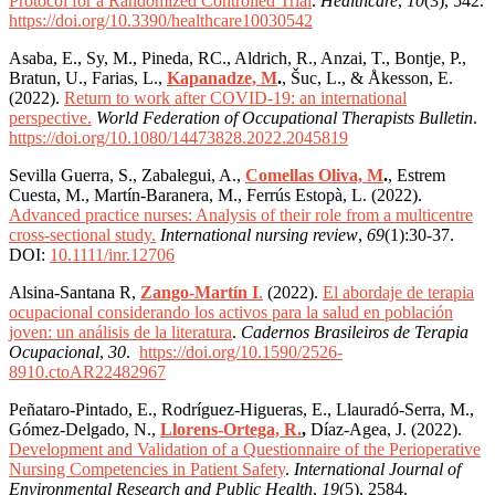
Protocol for a Randomized Controlled Trial
.
Healthcare
,
10
(3), 542.
https://doi.org/10.3390/healthcare10030542
Asaba, E., Sy, M., Pineda, RC., Aldrich, R., Anzai, T., Bontje, P.,
Bratun, U., Farias, L.,
Kapanadze, M
.
, Šuc, L., & Åkesson, E.
(2022).
Return to work after COVID-19: an international
perspective.
World Federation of Occupational Therapists Bulletin
.
https://doi.org/10.1080/14473828.2022.2045819
Sevilla Guerra, S., Zabalegui, A.,
Comellas Oliva, M
.
, Estrem
Cuesta, M., Martín-Baranera, M., Ferrús Estopà, L. (2022).
Advanced practice nurses: Analysis of their role from a multicentre
cross-sectional study.
International nursing review
,
69
(1):30-37.
DOI:
10.1111/inr.12706
Alsina-Santana R,
Zango-Martín I
.
(2022).
El abordaje de terapia
ocupacional considerando los activos para la salud en población
joven: un análisis de la literatura
.
Cadernos Brasileiros de Terapia
Ocupacional
,
30
.
https://doi.org/10.1590/2526-
8910.ctoAR22482967
Peñataro-Pintado, E., Rodríguez-Higueras, E., Llauradó-Serra, M.,
Gómez-Delgado, N.,
Llorens-Ortega, R.
,
Díaz-Agea, J. (2022).
Development and Validation of a Questionnaire of the Perioperative
Nursing Competencies in Patient Safety
.
International Journal of
Environmental Research and Public Health
,
19
(5), 2584.