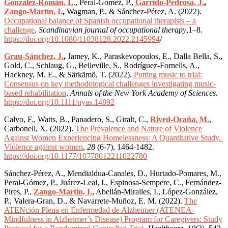
González-Román, L
., Peral-Gómez, P.,
Garrido-Pedrosa, J.
,
Zango-Martín, I.
,
Wagman, P., & Sánchez-Pérez, A. (2022).
Occupational balance of Spanish occupational therapists – a
challenge
.
Scandinavian journal of occupational therapy
,1–8.
https://doi.org/10.1080/11038128.2022.2145994
/
Grau-Sánchez, J.
,
Jamey, K., Paraskevopoulos, E., Dalla Bella, S.,
Gold, C., Schlaug, G., Belleville, S., Rodríguez-Fornells, A.,
Hackney, M. E., & Särkämö, T. (2022).
Putting music to trial:
Consensus on key methodological challenges investigating music-
based rehabilitation
.
Annals of the New York Academy of Sciences.
https://doi.org/10.1111/nyas.14892
Calvo, F., Watts, B., Panadero, S., Giralt, C.,
Rived-Ocaña, M.
,
Carbonell, X. (2022).
The Prevalence and Nature of Violence
Against Women Experiencing Homelessness: A Quantitative Study.
Violence against women
,
28
(6-7), 1464-1482.
https://doi.org/10.1177/10778012211022780
Sánchez-Pérez, A., Mendialdua-Canales, D., Hurtado-Pomares, M.,
Peral-Gómez, P., Juárez-Leal, I., Espinosa-Sempere, C., Fernández-
Pires, P.,
Zango-Martín, I.
, Abellán-Miralles, I., López-González,
P., Valera-Gran, D., & Navarrete-Muñoz, E. M. (2022).
The
ATENción Plena en Enfermedad de Alzheimer (ATENEA-
Mindfulness in Alzheimer’s Disease) Program for Caregivers: Study