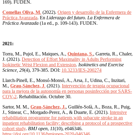
169). FUDEN.
Comellas Oliva, M
.
(2022).
Origen y desarrollo de la Enfermera de
Práctica Avanzada
. En
Liderazgo del futuro. La Enfermera de
Práctica Avanzada
(1a ed., p. 109-143). FUDEN.
2021:
Torra, M., Pujol, E., Maiques, A.,
Quintana, S
.
, Garreta, R., Chaler,
J. (2021).
Detection of Effort Maximality in Adults Performing
Isokinetic Wrist Flexion and Extension
.
Isokinetics and Exercise
Science, 29
(4), 379-385.
DOI:
10.3233/IES-200274
Llarch-Pinell, E., Monsó-Monsó, A., Arsa, J., Udina, C., Inzitari,
M.,
Grau-Sánchez, J
.
(2021).
Intervención de terapia ocupacional
para la mejora de la autonomía en personas posinfección por SARS-
COV-2
. Rehabilitación. Octubre 30.
Sartor, M. M.,
Grau-Sánchez, J.
, Guillén-Solà, A., Boza, R., Puig,
J., Stinear, C., Morgado-Perez, A., & Duarte, E. (2021).
Intensive
rehabilitation programme for patients with subacute stroke in an
inpatient rehabilitation facility: describing a protocol of a prospective
cohort study
.
BMJ open
,
11
(10), e046346.
https://doi.org/10.1136/bmjopen-2020-046346