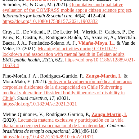
Schröder, H., & Grau, M. (2021).
Quantitative and qualitative
evaluation of the COMPASS mobile app: a citizen science project
.
Informatics for health & social care
,
46
(4), 412–424.
https://doi.org/10.1080/17538157.2021.1902332
Cruyt, E., De Vriendt, P., De Letter, M., Vlerick, P., Calders, P., De
Pauw, R., Oostra, K., Rodriguez-Bailón, M., Szmalec, A., Merchán-
Baeza, J. A., Fernández-Solano, A. J.,
Vidaña-Moya, L.
, & Van de
Velde, D. (2021).
Meaningful activities during COVID-19
lockdown and association with mental health in Belgian adults
.
BMC public health
,
21
(1), 622.
https://doi.org/10.1186/s12889-021-
10673-4
Pino-Morán, J. A., Rodríguez-Garrido, P.,
Zango-Martín, I.
,
&
Mora-Malo, E. (2021).
Subvertir la vulneración médica: itinerarios
corporales disidentes de la discapacidad en Chile [Subverting
medical vulneration: Dissident bodily itineraries of disability in
Chile]
.
Salud colectiva
,
17
, e3021.
https://doi.org/10.18294/sc.2021.3021
Meline-Quiñones, V., Rodríguez-Garrido, P.,
Zango-Martín, I
.
(2020).
Lactancia materna exclusiva y participación en la vida
diaria: una perspectiva ocupacional de la maternidad
.
Cadernos
brasileiros de terapia ocupacional, 28
(1):86-110.
https://doi.org/10.4322/2526-8910.ctoAO1871