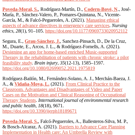
Poveda-Moral, S.
, Rodríguez-Martín, D.,
Codern-Bové, N
., José-
María, P., Sánchez-Valero, P., Pomares-Quintana, N., Vicente-
García, M., & Falcó-Pegueroles, A. (2021).
Managing ethical
aspects of advance directives in emergency care services
.
Nursing
ethics
,
28
(1), 91–105.
https://doi.org/10.1177/0969733020952112
Segura, E.,
Grau-Sánchez, J.
, Sanchez-Pinsach, D., De la Cruz,
M., Duarte, E., Arcos, J. L., & Rodríguez-Fornells, A. (2021).
Designing an app for home-based enriched Music-supported
Therapy in the rehabilitation of patients with chronic stroke: a pilot
feasibility study
.
Brain injury
,
35
(12-13), 1585–1597.
https://doi.org/10.1080/02699052.2021.1975819
Rodríguez-Bailón, M., Fernández-Solano, A. J., Merchán-Baeza, J.
A., &
Vidaña-Moya, L.
(2021).
From Clinical Practice to the
Classroom. Advantages and Disadvantages of Video and Paper
Cases on the Motivation and Clinical Reasoning of Occupational
Therapy Students
.
International journal of environmental research
and public health
,
18
(18), 9671.
https://doi.org/10.3390/ijerph18189671
Poveda-Moral, S.
, Falcó-Pegueroles, A., Ballesteros-Silva, M. P.,
& Bosch-Alcaraz, A. (2021).
Barriers to Advance Care Planning
Implementation in Health care: An Umbrella Review with