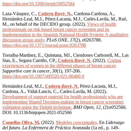
https://doi.org/10.3390/ijerph19052584
Laza-Vásquez, C.,
Codern-Bové, N
.
, Cardona-Cardona, A.,
Hernández-Leal, M.J., Pérez-Lacasta, M.J., Carles-Lavila, M., Rué,
M., on behalf of the DECIDO group. (2022).
Views of health
professionals on risk-based breast cancer screening and its
implementation in the Spanish National Health System: A qualitative
discussion group study
.
PLoS ONE
,
17
(2), e0263788.
https://doi.org/10.1371/journal.pone.0263788
Torralba-Martínez, E., Quintana, MJ., Ciendones Carbonell, M., Las
Sias, E., Segura Carrillo, CP.,
Codern-Bové, N
.
(2022).
Coping
experiences of women in the different phases of breast cancer
.
Supportive care in cancer
,
30
(1), 197-206.
https://doi.org/10.1007/s00520-021-06400-9
Hernández-Leal, M.J.,
Codern-Bové, N
, Pérez-Lacasta, M.J.,
Cardona, A., Vidal-Lancis, C., Carles-Lavila, M. (2022).
Development of support material for health professionals who are
implementing Shared Decision-making in breast cancer screening:
validation using the Delphi technique.
BMJ Open, 12,
(2):e052566.
D
OI: 10.1136/bmjopen-2021-052566
Comellas Oliva, M
.
(2022).
Modelos conceptuales
. En
Liderazgo
del futuro. La Enfermera de Práctica Avanzada
(1a ed., p. 149-