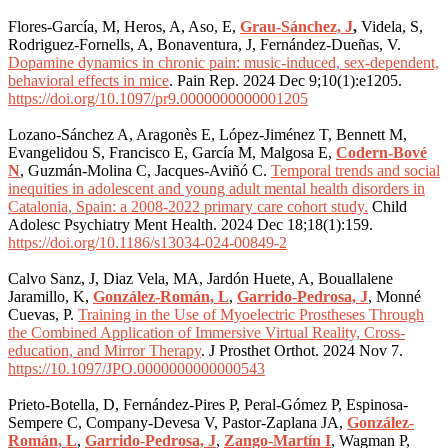
Flores-García, M, Heros, A, Aso, E,
Grau-Sánchez, J
,
Videla, S,
Rodriguez-
Fornells
, A, Bonaventura, J, Fernández-Dueñas, V.
Dopamine dynamics in chronic pain: music-induced, sex-dependent,
behavioral effects in mice
. Pain Rep. 2024 Dec 9;10(1
):e
1205.
https://doi.org/10.1097/pr9.0000000000001205
Lozano-Sánchez A, Aragonès E, López-Jiménez T, Bennett M,
Evangelidou S, Francisco E, García M, Malgosa E,
Codern-Bové
N
, Guzmán-Molina C, Jacques-Aviñó C.
Temporal trends and social
inequities in adolescent and young adult mental health disorders in
Catalonia, Spain: a 2008-2022 primary care cohort study.
Child
Adolesc Psychiatry Ment Health. 2024 Dec 18;18(1):159.
https://doi.org/10.1186/s13034-024-00849-2
Calvo Sanz, J, Diaz Vela, MA, Jardón Huete, A, Bouallalene
Jaramillo, K,
González-Román, L
,
Garrido-Pedrosa, J
, Monné
Cuevas, P.
Training in the Use of Myoelectric Prostheses Through
the Combined Application of Immersive Virtual Reality, Cross-
education, and Mirror Therapy
. J Prosthet Orthot. 2024 Nov 7.
https://10.1097/JPO.0000000000000543
Prieto-Botella, D, Fernández-Pires P, Peral-Gómez P, Espinosa-
Sempere C, Company-Devesa V, Pastor-Zaplana JA,
González-
Román, L
,
Garrido-Pedrosa, J
,
Zango-Martín I
, Wagman P,