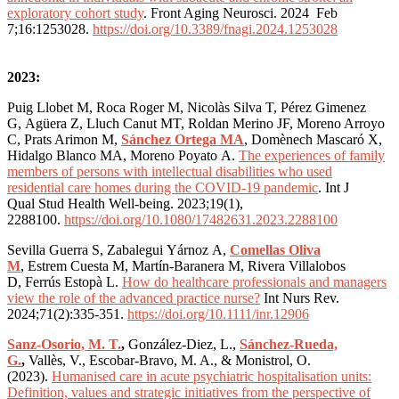
exploratory cohort study
.
Front Aging Neurosci. 2024 Feb
7;16:1253028.
https://doi.org/10.3389/fnagi.2024.1253028
2023:
Puig Llobet M, Roca Roger M, Nicolàs Silva T, Pérez Gimenez
G, Agüera Z, Lluch Canut MT, Roldan Merino JF, Moreno Arroyo
C, Prats Arimon M,
Sánchez Ortega MA
, Domènech Mascaró X,
Hidalgo Blanco MA, Moreno Poyato A.
The experiences of family
members of persons with intellectual disabilities who used
residential care homes during the COVID-19 pandemic
. Int J
Qual Stud Health Well-being. 2023;19(1),
2288100.
https://
doi.org/10.1080/17482631.2023.2288100
Sevilla Guerra S, Zabalegui Yárnoz A,
Comellas Oliva
M
, Estrem Cuesta M, Martín-Baranera M, Rivera Villalobos
D, Ferrús Estopà L.
How do healthcare professionals and managers
view the role of the advanced practice nurse?
Int Nurs Rev.
2024;71(2):335-351.
https://doi.org/10.1111/inr.12906
Sanz-Osorio, M. T.
,
González-Diez, L.,
Sánchez-Rueda,
G.
,
Vallès, V., Escobar-Bravo, M. A., & Monistrol, O.
(2023).
Humanised care in acute psychiatric hospitalisation units:
Definition, values and strategic initiatives from the perspective of