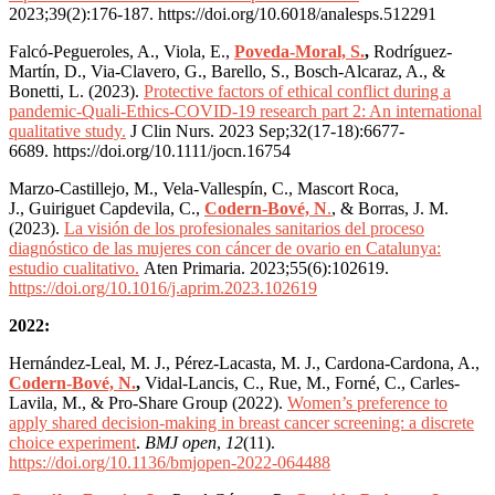
2023;39(2):176-187.
https://doi.org/10.6018/analesps.512291
Falcó-Pegueroles, A., Viola, E.,
Poveda-Moral, S.
,
Rodríguez-
Martín, D., Via-Clavero, G., Barello, S., Bosch-Alcaraz, A., &
Bonetti, L. (2023).
Protective factors of ethical conflict during a
pandemic-Quali-Ethics-COVID-19 research part 2: An international
qualitative study.
J Clin Nurs. 2023 Sep;32(17-18):6677-
6689.
https://doi.org/10.1111/jocn.16754
Marzo-Castillejo, M., Vela-Vallespín, C., Mascort Roca,
J., Guiriguet Capdevila, C.,
Codern-Bové, N
.
, & Borras, J. M.
(2023).
La visión de los profesionales sanitarios del proceso
diagnóstico de las mujeres con cáncer de ovario en Catalunya:
estudio cualitativo.
Aten Primaria. 2023;55(6):102619.
https://doi.org/10.1016/j.aprim.2023.102619
2022:
Hernández-Leal, M. J., Pérez-Lacasta, M. J., Cardona-Cardona, A.,
Codern-Bové, N.
,
Vidal-Lancis, C., Rue, M., Forné, C., Carles-
Lavila, M., & Pro-Share Group (2022).
Women’s preference to
apply shared decision-making in breast cancer screening: a discrete
choice experiment
.
BMJ open
,
12
(11).
https://doi.org/10.1136/bmjopen-2022-064488