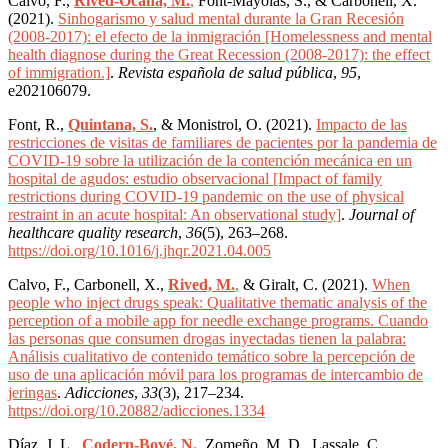
Calvo, F.,
Rived-Ocaña, M.
,
Font-Mayolas, S., & Carbonell, X.
(2021).
Sinhogarismo y salud mental durante la Gran Recesión
(2008-2017): el efecto de la inmigración [Homelessness and mental
health diagnose during the Great Recession (2008-2017): the effect
of immigration.]
.
Revista española de salud pública
,
95
,
e202106079.
Font, R.,
Quintana, S.
, & Monistrol, O. (2021).
Impacto de las
restricciones de visitas de familiares de pacientes por la pandemia de
COVID-19 sobre la utilización de la contención mecánica en un
hospital de agudos: estudio observacional [Impact of family
restrictions during COVID-19 pandemic on the use of physical
restraint in an acute hospital: An observational study]
.
Journal of
healthcare quality research
,
36
(5), 263–268.
https://doi.org/10.1016/j.jhqr.2021.04.005
Calvo, F., Carbonell, X.,
Rived, M.
,
& Giralt, C. (2021).
When
people who inject drugs speak: Qualitative thematic analysis of the
perception of a mobile app for needle exchange programs.
Cuando
las personas que consumen drogas inyectadas tienen la palabra:
Análisis cualitativo de contenido temático sobre la percepción de
uso de una aplicación móvil para los programas de intercambio de
jeringas
.
Adicciones
,
33
(3), 217–234.
https://doi.org/10.20882/adicciones.1334
Díaz, J. L.,
Codern-Bové, N.
, Zomeño, M. D., Lassale, C.,