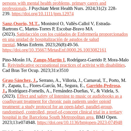
persons with mental health problems, primary carers and
professionals
.
J Psychiatr Ment Health Nurs. 2024;31(2): 228-
239
.
https://doi.org/10.1111/jpm.12974
Sanz-Osorio, M.T.
, Monistrol O, Vallès-Callol V, Estrada-
Bartrons C, Martos-Torres P, Escobar-Bravo MA
(2023).
Satisfacción con los cuidados de Enfermería proporcionados
en una unidad de hospitalización de agudos de salud
mental
.
Metas Enferm. 2023;26(8):49-56
.
https://doi.org/10.35667/MetasEnf.0000.26.1003082161
Pino-Morán JA,
Zango-Martín I
, Rodríguez-Garrido P, Mora-Malo
E.
Reivindicative occupational practices of activist with disabilities
.
Cad Bras Ter Ocup. 2023;31:e3510
Grau-Sánchez, J.
,
Serrano, A., Villoria, J., Carnaval, T., Porto, M.
F., Zapata, L., Flores-García, M., Segura, E.,
Garrido-Pedrosa,
J.
,
Rodríguez-Fornells, A., Fernández-Dueñas, V., & Videla, S.
(2023).
Effect and safety of listening to music or audiobooks as a
coadjuvant treatment for chronic pain patients under opioid
treatment: a study protocol for an open-label, parallel-group,
randomised, controlled, proof-of-concept clinical trial in a tertiary
hospital in the Barcelona South Metropolitan area.
BMJ Open.
2023;13:e074948.
https://doi.org/10.1136/bmjopen-2023-074948