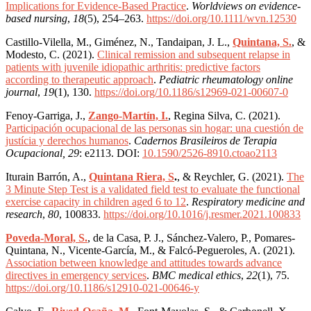
Implications for Evidence-Based Practice
.
Worldviews on evidence-
based nursing
,
18
(5), 254–263.
https://doi.org/10.1111/wvn.12530
Castillo-Vilella, M., Giménez, N., Tandaipan, J. L.,
Quintana, S.
, &
Modesto, C. (2021).
Clinical remission and subsequent relapse in
patients with juvenile idiopathic arthritis: predictive factors
according to therapeutic approach
.
Pediatric rheumatology online
journal
,
19
(1), 130.
https://doi.org/10.1186/s12969-021-00607-0
Fenoy-Garriga, J.,
Zango-Martín, I.
, Regina Silva, C. (2021).
Participación ocupacional de las personas sin hogar: una cuestión de
justícia y derechos humanos
.
Cadernos Brasileiros de Terapia
Ocupacional, 29
: e2113.
DOI:
10.1590/2526-8910.ctoao2113
Iturain Barrón, A.,
Quintana Riera, S
.
, & Reychler, G. (2021).
The
3 Minute Step Test is a validated field test to evaluate the functional
exercise capacity in children aged 6 to 12
.
Respiratory medicine and
research
,
80
, 100833.
https://doi.org/10.1016/j.resmer.2021.100833
Poveda-Moral, S.
, de la Casa, P. J., Sánchez-Valero, P., Pomares-
Quintana, N., Vicente-García, M., & Falcó-Pegueroles, A. (2021).
Association between knowledge and attitudes towards advance
directives in emergency services
.
BMC medical ethics
,
22
(1), 75.
https://doi.org/10.1186/s12910-021-00646-y