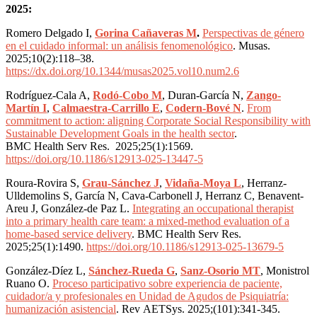
2025:
Romero Delgado I,
Gorina Cañaveras M
.
Perspectivas de género
en el cuidado informal: un análisis fenomenológico
. Musas.
2025;10(2):118–38.
https://dx.doi.org/10.1344/musas2025.vol10.num2.6
Rodríguez-Cala A,
Rodó-Cobo M
, Duran-García N,
Zango-
Martín I
,
Calmaestra-Carrillo E
,
Codern-Bové N
.
From
commitment to action: aligning Corporate Social Responsibility with
Sustainable Development Goals in the health sector
.
BMC Health Serv Res. 2025;25(1):1569.
https://doi.org/10.1186/s12913-025-13447-5
Roura-Rovira S,
Grau-Sánchez J
,
Vidaña-Moya L
, Herranz-
Ulldemolins S, García N, Cava-Carbonell J, Herranz C, Benavent-
Areu J, González-de Paz L.
Integrating an occupational therapist
into a primary health care team: a mixed-method evaluation of a
home-based service delivery
. BMC Health Serv Res.
2025;25(1):1490.
https://doi.org/10.1186/s12913-025-13679-5
González-Díez L,
Sánchez-Rueda G
,
Sanz-Osorio MT
, Monistrol
Ruano O.
Proceso participativo sobre experiencia de paciente,
cuidador/a y profesionales en Unidad de Agudos de Psiquiatría:
humanización asistencial
. Rev AETSys. 2025;(101):341-345.