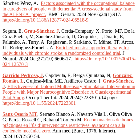
Sánchez-Pérez, A.
Factors associated with the occupational balance
in caregivers of people with dementia: A cross-sectional study from
the ATENEA project.
BMC Geriatr. 2024 Nov 6;24(1):917.
https://doi.org/10.1186/s12877-024-05518-9
Segura, E,
Grau-Sánchez, J
, Cerda-Company, X, Porto, MF, De la
Cruz-Puebla, M, Sanchez-Pinsach, D, Cerquides, J, Duarte, E,
Palumbo, A, Turry, A, Raghavan, P, Särkämö, T, Münte, TF, Arcos,
JL, Rodríguez-Fornells, A.
Enriched music-supported therapy for
individuals with chronic stroke: a randomized controlled trial
.
J
Neurol. 2024 Oct;271(10):6606-17
.
https://doi.org/10.1007/s00415-
024-12570-3
Garrido-Pedrosa, J
, Capdevila, E, Berga-Quintana, N,
González-
Román, L
, Guijosa-Mira, ME, Astilleros Castro, I,
Grau-Sánchez,
J
.
Effectiveness of Tailored Multisensory Stimulation Intervention in
People with Major Neurocognitive Disorder: A Quasiexperimental
Pilot Study
.
Occup Ther Int. 2024;2024(7223301):14 pages.
https://doi.org/10.1155/2024/7223301
Sanz-Osorio MT
, Serrano Blanco A, Navarro Vila L, Oliva Oliva
G, Pareja Rossell C, Rabanal Tornero M.
Recomanacions de bones
pràctiques en l’ús d’intervencions restrictives: avançant cap a la
contenció mecànica zero
. Ann med (Barc., 1976, Internet).
2024;107(2):50-54.