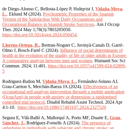
de Diego-Alonso C, Bellosta-López P, Hultqvist J,
Vidaña-Moya,
L.
,
Eklund M (2024).
Psychometric Properties of the Spanish
Version of the Satisfaction With Daily Occupations and
Occupational Balance in Spanish Stroke Survivors
.
Am J Occup
Ther. 2024 May 1;78(3):7803205050.
https://doi.org/10.5014/ajot.2024.050454
Llorens-Ortega, R.
, Bertran-Noguer C, Juvinyà-Canals D, Garré-
Olmo J, Bosch-Farré C (2024).
Influence of social determinants of
health in the evolution of the quality of life of older adults in Europe:
A comparative analysis between men and women
.
Humanit Soc Sci
Commun. 2024; 11:401.
https://doi.org/10.1057/s41599-024-02899-
5
Rodriguez-Bailon M,
Vidaña-Moya, L.
, Fernández-Solano AJ,
Grau-Carrion S, Merchán-Baeza JA (2024).
Effectiveness of an
occupational self-analysis intervention through a mobile application
(OcupApp) in people with anxiety or depression: a randomised
controlled trial protocol
.
Disabil Rehabil Assist Technol. 2024 Apr
4:1-10.
https://doi.org/10.1080/17483107.2024.2327520
Segura E, Vilà-Balló A, Mallorquí A, Porto MF, Duarte E,
Grau-
Sánchez, J.,
Rodríguez-Fornells A (2024).
The presence of
anhedonia in individuals with subacute and chronic stroke: an