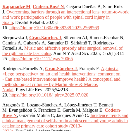
Kapanadze M
,
Codern-Bové N
, Cegarra Dueñas B, Saurí Ruiz
J.
Overcoming barriers through an intersectional lens: return-to-work
and work participation of people with spinal cord injury in
Spain
. Disabil Rehabil. 2025;1–
16.
https://doi.org/10.1080/09638288.2025.2568569
Sierpowska J,
Grau-Sánchez J
, Sihvonen AJ, Ramos-Escobar N,
Camins A, Gabarrós A, Sammler D, Särkämö T, Rodríguez-
Fornells A.
Music and affective prosody after surgical removal of
the right arcuate fasciculus
. Ann N Y Acad Sci. 2025;1552(1):314–
25.
https://doi.org/10.1111/nyas.70065
Rodríguez-Fornells A,
Grau-Sánchez J
, François F.
Against a
«Lego perspective» on art and health interventions: comment on
«Can arts-based interventions improve health? A conceptual and
methodological critique» by Martin Skov & Marcos
Nadal
. Phys Life Rev. 2025;54:218–
20.
https://doi.org/10.1016/j.plrev.2025.07.020
Aragonès E, Lozano-Sánchez A, López-Jiménez T, Bennett
M, Evangelidou S, Francisco E, García M, Malgosa E,
Codern-
Bové N
, Guzmán-Molina C, Jacques-Aviñó C.
Incidence trends and
clinical management of self-harm in adolescents and young adults in
catalonia: primary care cohort study (2013-