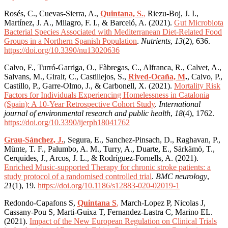
Rosés, C., Cuevas-Sierra, A.,
Quintana, S.
,
Riezu-Boj, J. I.,
Martínez, J. A., Milagro, F. I., & Barceló, A. (2021).
Gut Microbiota
Bacterial Species Associated with Mediterranean Diet-Related Food
Groups in a Northern Spanish Population
.
Nutrients
,
13
(2), 636.
https://doi.org/10.3390/nu13020636
Calvo, F., Turró-Garriga, O., Fàbregas, C., Alfranca, R., Calvet, A.,
Salvans, M., Giralt, C., Castillejos, S.,
Rived-Ocaña, M
.
, Calvo, P.,
Castillo, P., Garre-Olmo, J., & Carbonell, X. (2021).
Mortality Risk
Factors for Individuals Experiencing Homelessness in Catalonia
(Spain): A 10-Year Retrospective Cohort Study
.
International
journal of environmental research and public health
,
18
(4), 1762.
https://doi.org/10.3390/ijerph18041762
Grau-Sánchez, J.
, Segura, E., Sanchez-Pinsach, D., Raghavan, P.,
Münte, T. F., Palumbo, A. M., Turry, A., Duarte, E., Särkämö, T.,
Cerquides, J., Arcos, J. L., & Rodríguez-Fornells, A. (2021).
Enriched Music-supported Therapy for chronic stroke patients: a
study protocol of a randomised controlled trial
.
BMC neurology
,
21
(1), 19.
https://doi.org/10.1186/s12883-020-02019-1
Redondo-Capafons S,
Quintana S
,
March-Lopez P, Nicolas J,
Cassany-Pou S, Marti-Guixa T, Fernandez-Lastra C, Marino EL.
(2021).
Impact of the New European Regulation on Clinical Trials