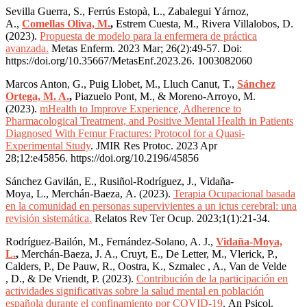
Sevilla Guerra, S., Ferrús Estopà, L., Zabalegui Yárnoz,
A.,
Comellas Oliva, M.
,
Estrem Cuesta, M., Rivera Villalobos, D.
(2023).
Propuesta de modelo para la enfermera de práctica
avanzada.
Metas Enferm. 2023 Mar; 26(2):49-57.
Doi:
https://doi.org/10.35667/MetasEnf.2023.26. 1003082060
Marcos Anton, G., Puig Llobet, M., Lluch Canut, T.,
Sánchez
Ortega, M. A.
,
Piazuelo Pont, M., & Moreno-Arroyo, M.
(2023).
mHealth to Improve Experience, Adherence to
Pharmacological Treatment, and Positive Mental Health in Patients
Diagnosed With Femur Fractures: Protocol for a Quasi-
Experimental Study
.
JMIR Res Protoc. 2023 Apr
28;12:e45856.
https://doi.org/10.2196/45856
Sánchez Gavilán, E., Rusiñol-Rodríguez, J., Vidaña-
Moya, L., Merchán-Baeza, A. (2023).
Terapia Ocupacional basada
en la comunidad en personas supervivientes a un ictus cerebral: una
revisión sistemática.
Relatos Rev Ter Ocup. 2023;1(1):21-34.
Rodríguez-Bailón, M., Fernández-Solano, A. J.,
Vidaña-Moya,
L.
,
Merchán-Baeza, J. A., Cruyt, E., De Letter, M., Vlerick, P.,
Calders, P., De Pauw, R., Oostra, K., Szmalec , A., Van de Velde
, D., & De Vriendt, P. (2023).
Contribución de la participación en
actividades significativas sobre la salud mental en población
española durante el confinamiento por COVID-19
.
An Psicol.