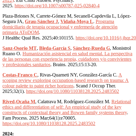
2022)
. Eur Child Adolesc Psychiatry.
2025.
https://doi.org/10.1007/s00787-025-02840-4
Plaza-Briones N, Carrete-Gómez M, Secanell-Capdevila L, López-
Segura JA,
Grau-Sánchez J
,
Vidaña-Moya L
.
Programa
domiciliario de terapia ocupacional y enfermería de atención
primaria AToDOM
.
J Healthc Qual Res. 2025;40:101155.
https://doi.org/10.1016/j.jhqr.
Sanz-Osorio MT
,
Bleda-García S
,
Sánchez-Rueda G
, Monistrol
Ruano O.
Humanización asistencial en salud mental. La perspectiva
de las personas con experiencia propia, cuidadores y/o convivientes
y profesionales sanitarios
. Brains. 2025;15:13-20.
Costas-Franco C
, Rivas-Quarneti NY, González-García C.
A
scoping review exploring occupation-based research on trauma: A
colour palette to paint richer horizons
. Scand J Occup Ther.
2025;32(1).
https://doi.org/10.1080/11038128.2025.2483502
Rived-Ocaña M
, Calatrava M, Rodríguez-González M.
Relational
ethics and differentiation of self: An empirical study of the key
constructs of contextual theory and Bowen family systems theory
.
Fam Process. 2025 Mar;64(1):e70005.
https://doi.org/10.1080/11038128.2025.2483502
2024: