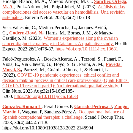
Hidalgo-Blanco, M. A., Moreno-Arroyo, M. C.,
Sánchez-Ortega,
M. A
.
, Prats-Arimon, M., Puig-Llobet, M. (2023).
Análisis de las
complicaciones del acceso vascular en hemodiálisis. Una revisión
sistemática
.
Enferm Nefrol. 2023;26(2):106-18
Vela-Vallespín, C., Medina-Perucha, L., Jacques-Aviñó,
C.,
Codern-Bové, N.
,
Harris, M., Borras, J. M., & Marzo-
Castillejo, M. (2023).
Women’s experiences along the ovarian
cancer diagnostic pathway in Catalonia: A qualitative study.
Health
Expect. 2023;26(1):476-87
.
https://doi.org/10.1111/hex.13681
Falcó-Pegueroles, A., Bosch-Alcaraz, A., Terzoni, S., Fanari, F.,
Viola, E., Via-Clavero, G., Hoyo, S. G., Parini, A. M.,
Poveda-
Moral, S.
,
Parozzi, M., Guàrdia-Olmos, J., & Bonetti, L.
(2023).
COVID-19 pandemic experiences, ethical conflict and
decision-making process in critical care professionals (Quali-Ethics-
COVID-19 research part 1): An international qualitative study.
J
Clin Nurs. 2023 Aug;32(15-16):5185-
5200
.
https://doi.org/10.1111/jocn.16633
González-Román L
, Peral-Gómez P,
Garrido-Pedrosa J
,
Zango-
Martín I
,
Wagman P, Sánchez-Pérez A.
Occupational balance of
Spanish occupational therapist: a challenge
. Scand J Occup Ther.
2023; 30(4):444-4511-8.
https://doi.org/10.1080/11038128.2022.2145994