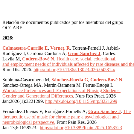
Relación de documentos publicados por los miembros del grupo
OCCARE
2026:
Calmaestra-Carrillo E
,
Vernet, R
, Torrent-Farnell J, Arbiol-
Rodríguez I, Cardona Cardona À,
Grau-Sánchez J
, Carles-
Lavila M,
Codern-Bové N
.
Health care, social, educational,
and employment needs of individuals affected by rare diseases and thei
Rare Dis. 2026.
http://doi.org/10.1186/s13023-026-04281-x
Subirana-Casacuberta M,
Sánchez-Rueda G
,
Codern-Bové N
,
Sanchez-Ortega MA, Martín-Baranera M, Ferrus-Estopà L.
Workplace Preferences and Expectations of Nursing Students:
Gender and Generational Differences
. Nurs Res Pract. 2026
Jan;2026(1):3221299.
http://dx.doi.org/10.1155/nrp/3221299
Fernández-Dueñas V, Rodríguez-Fornells A,
Grau-Sánchez J
.
The
therapeutic use of music for chronic pain: a psychological and
neurobiological perspective.
Front Pain Res. 2026
Jan 13;6:1658523.
https://doi.org/10.3389/fpain.2025.1658523