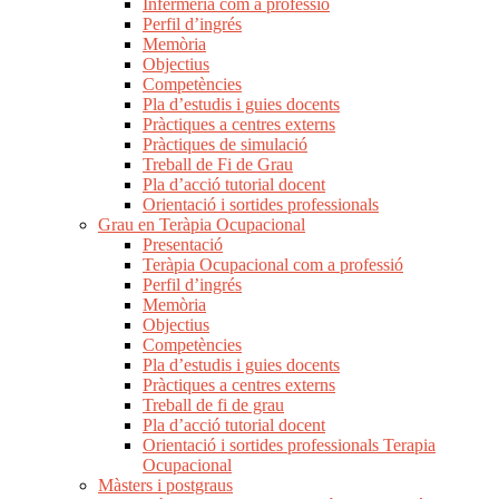
Infermeria com a professió
Perfil d’ingrés
Memòria
Objectius
Competències
Pla d’estudis i guies docents
Pràctiques a centres externs
Pràctiques de simulació
Treball de Fi de Grau
Pla d’acció tutorial docent
Orientació i sortides professionals
Grau en Teràpia Ocupacional
Presentació
Teràpia Ocupacional com a professió
Perfil d’ingrés
Memòria
Objectius
Competències
Pla d’estudis i guies docents
Pràctiques a centres externs
Treball de fi de grau
Pla d’acció tutorial docent
Orientació i sortides professionals Terapia
Ocupacional
Màsters i postgraus