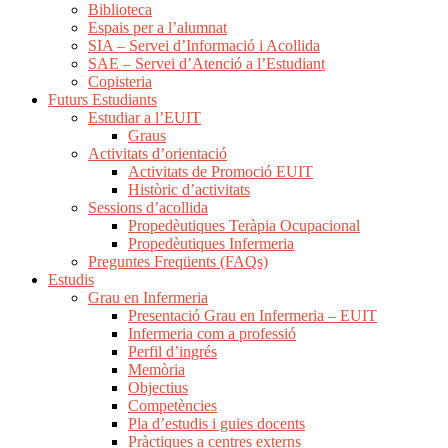
Biblioteca
Espais per a l’alumnat
SIA – Servei d’Informació i Acollida
SAE – Servei d’Atenció a l’Estudiant
Copisteria
Futurs Estudiants
Estudiar a l’EUIT
Graus
Activitats d’orientació
Activitats de Promoció EUIT
Històric d’activitats
Sessions d’acollida
Propedèutiques Teràpia Ocupacional
Propedèutiques Infermeria
Preguntes Freqüents (FAQs)
Estudis
Grau en Infermeria
Presentació Grau en Infermeria – EUIT
Infermeria com a professió
Perfil d’ingrés
Memòria
Objectius
Competències
Pla d’estudis i guies docents
Pràctiques a centres externs