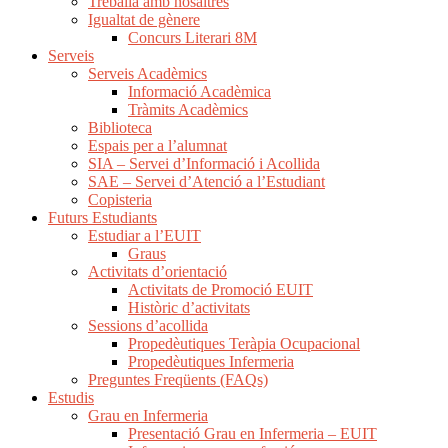
Treballa amb nosaltres
Igualtat de gènere
Concurs Literari 8M
Serveis
Serveis Acadèmics
Informació Acadèmica
Tràmits Acadèmics
Biblioteca
Espais per a l’alumnat
SIA – Servei d’Informació i Acollida
SAE – Servei d’Atenció a l’Estudiant
Copisteria
Futurs Estudiants
Estudiar a l’EUIT
Graus
Activitats d’orientació
Activitats de Promoció EUIT
Històric d’activitats
Sessions d’acollida
Propedèutiques Teràpia Ocupacional
Propedèutiques Infermeria
Preguntes Freqüents (FAQs)
Estudis
Grau en Infermeria
Presentació Grau en Infermeria – EUIT