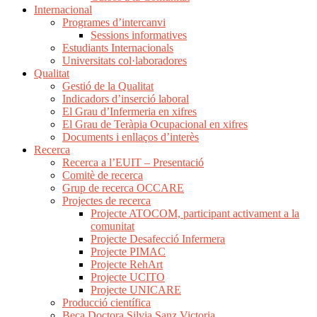
Internacional
Programes d’intercanvi
Sessions informatives
Estudiants Internacionals
Universitats col·laboradores
Qualitat
Gestió de la Qualitat
Indicadors d’inserció laboral
El Grau d’Infermeria en xifres
El Grau de Teràpia Ocupacional en xifres
Documents i enllaços d’interès
Recerca
Recerca a l’EUIT – Presentació
Comitè de recerca
Grup de recerca OCCARE
Projectes de recerca
Projecte ATOCOM, participant activament a la
comunitat
Projecte Desafecció Infermera
Projecte PIMAC
Projecte RehArt
Projecte UCITO
Projecte UNICARE
Producció científica
Beca Doctora Silvia Sanz Victoria