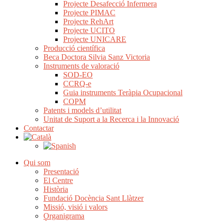
Projecte Desafecció Infermera
Projecte PIMAC
Projecte RehArt
Projecte UCITO
Projecte UNICARE
Producció científica
Beca Doctora Silvia Sanz Victoria
Instruments de valoració
SOD-EO
CCRQ-e
Guia instruments Teràpia Ocupacional
COPM
Patents i models d’utilitat
Unitat de Suport a la Recerca i la Innovació
Contactar
Qui som
Presentació
El Centre
Història
Fundació Docència Sant Llàtzer
Missió, visió i valors
Organigrama